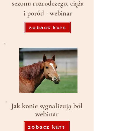
sezonu rozrodczego, ciąża
i poród - webinar
zobacz kurs
Jak konie sygnalizują
ból
webinar
zobacz kurs