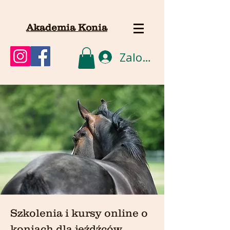
Akademia Konia
Zaloguj się
Szkolenia i kursy online o
koniach dla jeźdźców,