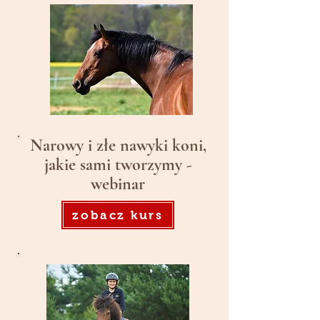
Narowy i złe nawyki koni,
jakie sami tworzymy -
webinar
zobacz kurs