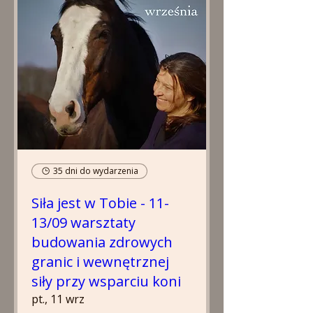
35 dni do wydarzenia
Siła jest w Tobie - 11-
13/09 warsztaty
budowania zdrowych
granic i wewnętrznej
siły przy wsparciu koni
pt., 11 wrz