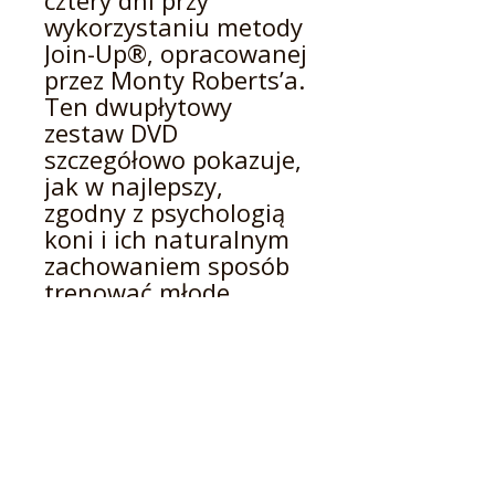
cztery dni przy
wykorzystaniu metody
Join-Up®, opracowanej
przez Monty Roberts’a.
Ten dwupłytowy
zestaw DVD
szczegółowo pokazuje,
jak w najlepszy,
zgodny z psychologią
koni i ich naturalnym
zachowaniem sposób
trenować młode,
surowe konie,
wprowadzając je
stopniowo w trening
pod siodłem.