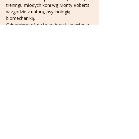
treningu młodych koni wg Monty Roberts 
w zgodzie z naturą, psychologią i 
biomechaniką. 
Odpowiem też na te, najczęstsze pytania 
od Was:
Jak uniknąć problemów w treningu 
młodych koni:
co zrobić, żeby koń NIE brykał pod 
jeźdźcem?
jak nauczyć konia przyjęcia siodła, 
wędziła bez bunty i bez przemocy?
dlaczego mój koń nie reaguje na łydki?
Pokaż więcej
Udostępnij to wydarzenie