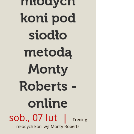
młodych
koni pod
siodło
metodą
Monty
Roberts -
online
sob., 07 lut
  |  
Trening
młodych koni wg Monty Roberts