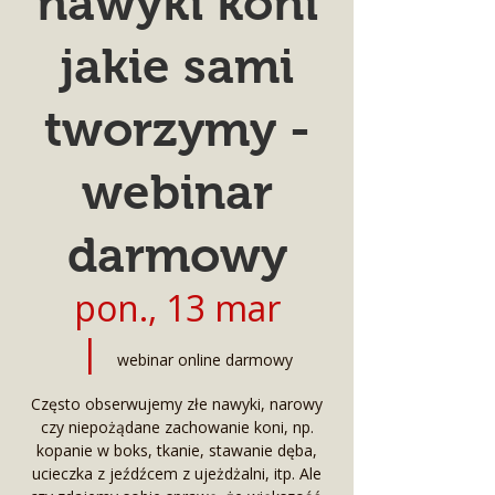
nawyki koni
jakie sami
tworzymy -
webinar
darmowy
pon., 13 mar
  |  
webinar online darmowy
Często obserwujemy złe nawyki, narowy
czy niepożądane zachowanie koni, np.
kopanie w boks, tkanie, stawanie dęba,
ucieczka z jeźdźcem z ujeżdżalni, itp. Ale