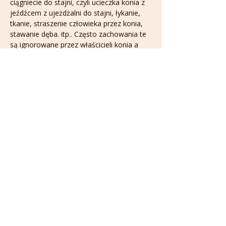
ciągniecie do stajni, czyli ucieczka konia z 
jeźdźcem z ujeżdżalni do stajni, łykanie, 
tkanie, straszenie człowieka przez konia, 
stawanie dęba. itp.. Często zachowania te 
są ignorowane przez właścicieli konia a 
wręcz wzmacniane, często nieświadomie. 
Często zachowania te stają się uciążliwe i 
niebezpieczne.
Ale czy zdajemy sobie sprawę, że 
większość, jeśli nie wszystkie z tych 
zachowań sami prowokujemy?
A następnie wielokrotnie wzmacniamy to 
zachowanie, tworząc stały zły nawyk u 
konia?
Jak je rozpoznać i jak ich unikać - dowiesz 
się podczas webinaru!
Udostępnij to wydarzenie