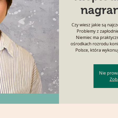
nagran
Czy wiesz jakie są najc
Problemy z zapłodnie
Niemiec ma praktyczn
ośrodkach rozrodu koni 
Polsce, która wykonu
Nie prow
Zob