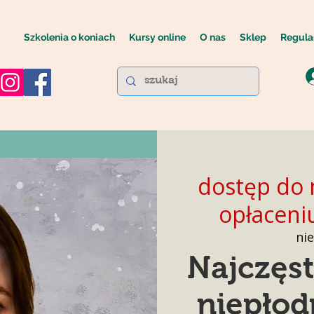
Szkolenia o koniach
Kursy online
O nas
Sklep
Regula
dostęp do 
opłaceni
ni
Najczęs
niepłod