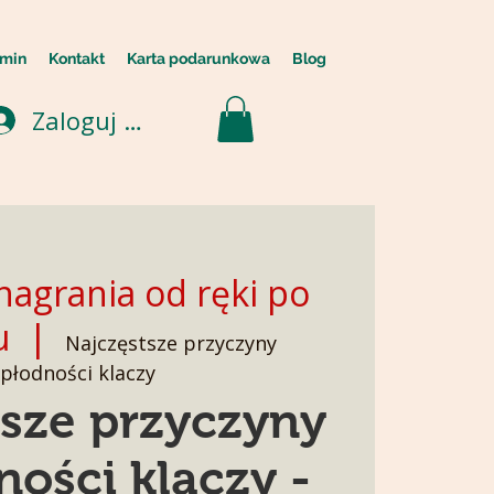
min
Kontakt
Karta podarunkowa
Blog
Zaloguj się
nagrania od ręki po
u
  |  
Najczęstsze przyczyny
epłodności klaczy
tsze przyczyny
ności klaczy -