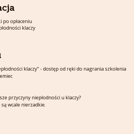
acja
i po opłaceniu
płodności klaczy
u
płodności klaczy" - dostęp od ręki do nagrania szkolenia
iemiec
tsze przyczyny niepłodności u klaczy? 
są wcale nierzadkie.