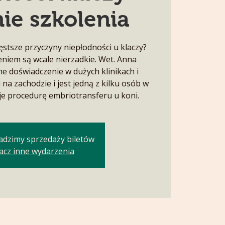
ie szkolenia
zęstsze przyczyny niepłodności u klaczy?
niem są wcale nierzadkie. Wet. Anna
e doświadczenie w dużych klinikach i
na zachodzie i jest jedną z kilku osób w
je procedurę embriotransferu u koni.
adzimy sprzedaży biletów
acz inne wydarzenia