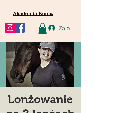
Akademia Konia
Zaloguj się
Lonżowanie