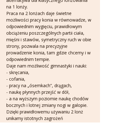
alternatywa dla klasycznego lonżowania 
na 1 lonży.
Praca na 2 lonżach daje świetne 
możliwości pracy konia w równowadze, w 
odpowiednim wygięciu, prawidłowym 
obciążeniu poszczególnych partii ciała, 
mięśni i stawów, symetryczny ruch w obie 
strony, pozwala na precyzyjne 
prowadzenie konia, tam gdzie chcemy i w 
odpowiednim tempie.
Daje nam możliwość gimnastyki i nauki: 

- skręcania, 

- cofania, 

- pracy na „ósemkach”, drągach, 

- naukę płynnych przejść w dół, 

- a na wyższym poziomie naukę chodów 
bocznych i lotnej zmiany nogi w galopie.
Dzięki prawidłowemu używaniu 2 lonż 
unikamy istotnych zagrożeń 
powodowanych przez lonżowanie na 1 
lonży, jak: odwrotne ustawienie 
kręgosłupa konia, ustawienie głowy na 