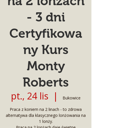
na 2 lonżach
- 3 dni
Certyfikowa
ny Kurs
Monty
Roberts
pt., 24 lis
  |  
Bukowice
Praca z koniem na 2 linach - to zdrowa
alternatywa dla klasycznego lonżowania na
1 lonży.
Praca na 2 lonżach daje świetne