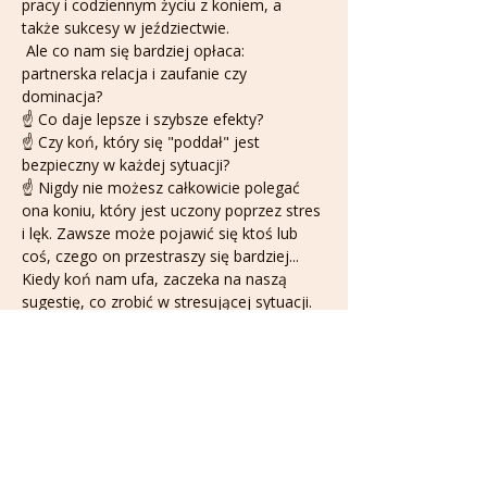
pracy i codziennym życiu z koniem, a 
także sukcesy w jeździectwie.
 Ale co nam się bardziej opłaca: 
partnerska relacja i zaufanie czy 
dominacja? 
☝️ Co daje lepsze i szybsze efekty? 
☝️ Czy koń, który się "poddał" jest 
bezpieczny w każdej sytuacji? 
☝️ Nigdy nie możesz całkowicie polegać 
ona koniu, który jest uczony poprzez stres 
i lęk. Zawsze może pojawić się ktoś lub 
coś, czego on przestraszy się bardziej... 
Kiedy koń nam ufa, zaczeka na naszą 
sugestię, co zrobić w stresującej sytuacji.
Pokaż więcej
Bilety
Sprzedaż zakończona