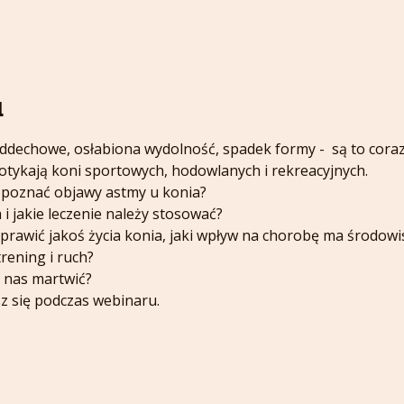
u
ddechowe, osłabiona wydolność, spadek formy -  są to coraz 
Dotykają koni sportowych, hodowlanych i rekreacyjnych. 
ozpoznać objawy astmy u konia? 
i jakie leczenie należy stosować? 
rawić jakoś życia konia, jaki wpływ na chorobę ma środowisk
trening i ruch?
 nas martwić?
sz się podczas webinaru.