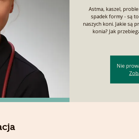
Astma, kaszel, probl
spadek formy - są to
naszych koni. Jakie są 
konia? Jak przebiega
Nie prow
Zob
acja