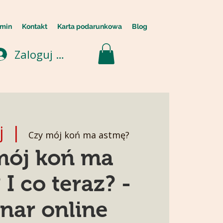
min
Kontakt
Karta podarunkowa
Blog
Zaloguj się
j
  |  
Czy mój koń ma astmę?
mój koń ma
I co teraz? -
nar online