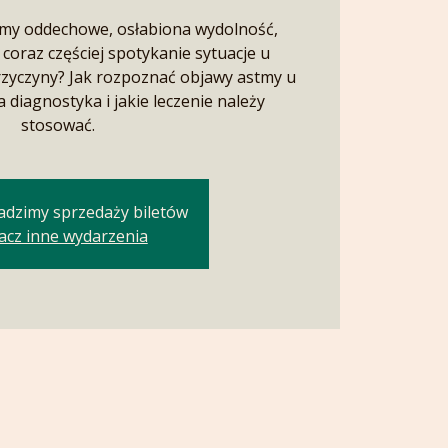
emy oddechowe, osłabiona wydolność,
 coraz częściej spotykanie sytuacje u
przyczyny? Jak rozpoznać objawy astmy u
 diagnostyka i jakie leczenie należy
stosować.
adzimy sprzedaży biletów
acz inne wydarzenia