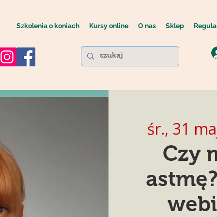
Szkolenia o koniach
Kursy online
O nas
Sklep
Regula
śr., 31 ma
Czy 
astmę? 
webi