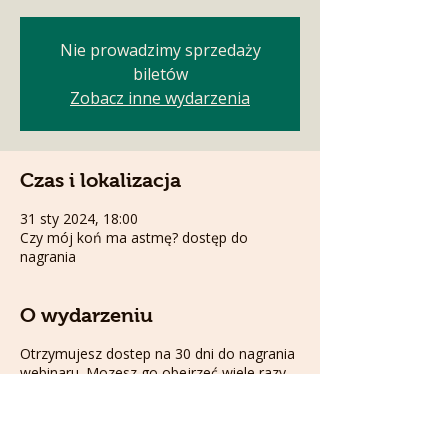
Nie prowadzimy sprzedaży
biletów
Zobacz inne wydarzenia
Czas i lokalizacja
31 sty 2024, 18:00
Czy mój koń ma astmę? dostęp do
nagrania
O wydarzeniu
Otrzymujesz dostep na 30 dni do nagrania
webinaru. Mozesz go obejrzeć wiele razy
w tym terminie.
Astma, kaszel, problemy oddechowe,