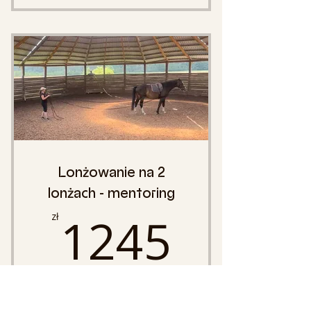
15 lekcji wideo - pełny
program
szczegółowe plany
treningowe na kolejne etapy
PDF z planem treningowym -
do pobrania
checklisty i analiza postępów
Lonżowanie na 2
dostęp 12 miesięcy
lonżach - mentoring
1245z
1245
zł
Co miesiąc
8 tygodni mentoring: 8 spotkań live,
analiza nagrań Twoich treningów i