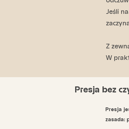
odczuwa
Jeśli n
zaczyna
Z zewną
W prakt
Presja bez c
Presja
je
zasada: 