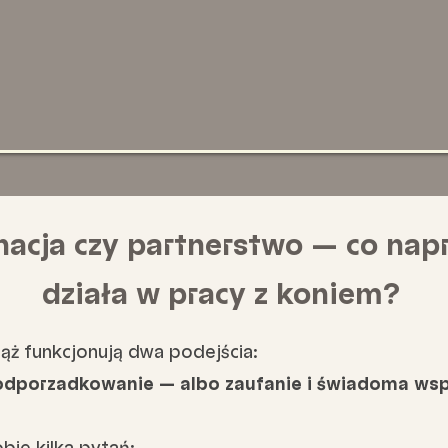
acja czy partnerstwo — co na
działa w pracy z koniem?
ąż funkcjonują dwa podejścia:
odporzadkowanie — albo zaufanie i świadoma ws
bie kilka pytań: