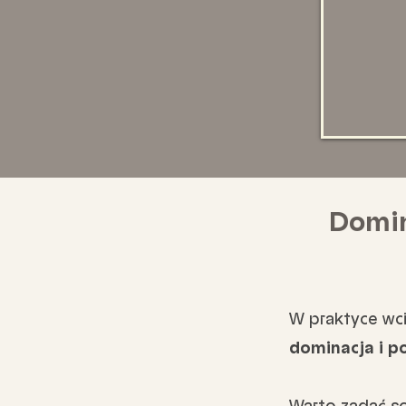
Domin
W praktyce wci
dominacja i p
Warto zadać so