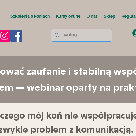
Szkolenia o koniach
Kursy online
O nas
Sklep
Regula
ować zaufanie i stabilną wspó
em — webinar oparty na prak
czego mój koń nie współpracuj
zwykle problem z komunikacją.