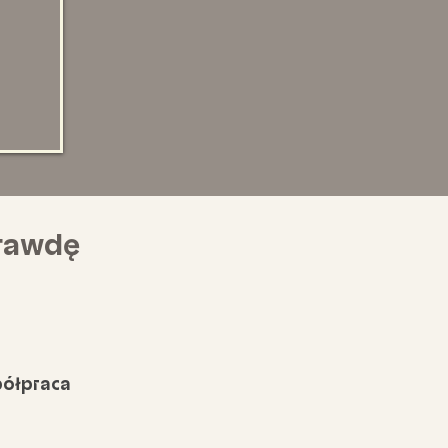
prawdę
półpraca