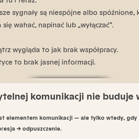
 tu i teraz.
asze sygnały są niespójne albo spóźnione, 
 się wahać, napinać lub „wyłączać”.​
trz wygląda to jak brak współpracy.
yce to brak jasnej informacji.
zytelnej komunikacji nie buduje
st elementem komunikacji — ale tylko wtedy, gdy 
presja → odpuszczenie.