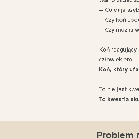
— Co daje szyb
— Czy koń „pod
— Czy można w 
Koń reagujący 
człowiekiem.
Koń, który uf
To nie jest kwe
To kwestia sk
Problem r