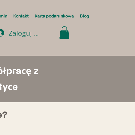
min
Kontakt
Karta podarunkowa
Blog
Zaloguj się
łpracę z
tyce
e?