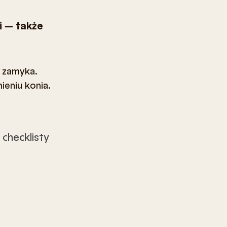
i — także
ę zamyka.
ieniu konia.
| checklisty