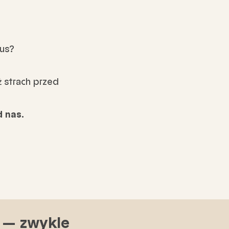
mus?
ż strach przed
 nas.
a — zwykle