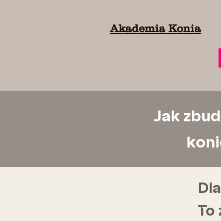
Akademia Konia
Jak zbud
koni
Dla
To 