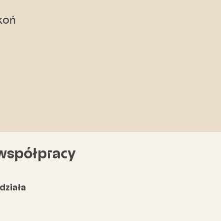
koń
 współpracy
działa