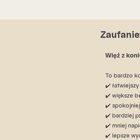
Zaufanie
Więź z koni
To bardzo ko
✔️ łatwiejszy
✔️ większe 
✔️ spokojnie
✔️ bardziej 
✔️ mniej nap
✔️ lepsze wyn