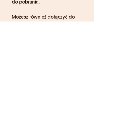
do pobrania.
Możesz również dołączyć do
tego programu w aplikacji
Przejdź do
mobilnej.
aplikacji
Instruktorzy
Magdalena
Stanik
Cena