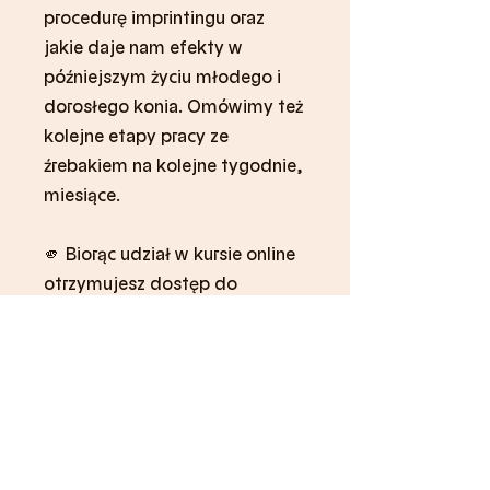
procedurę imprintingu oraz
jakie daje nam efekty w
późniejszym życiu młodego i
dorosłego konia. Omówimy też
kolejne etapy pracy ze
źrebakiem na kolejne tygodnie,
miesiące.
🫵 Biorąc udział w kursie online
otrzymujesz dostęp do
nagrania i materiały pdf
Możesz również dołączyć do
tego programu w aplikacji
Przejdź do
mobilnej.
aplikacji